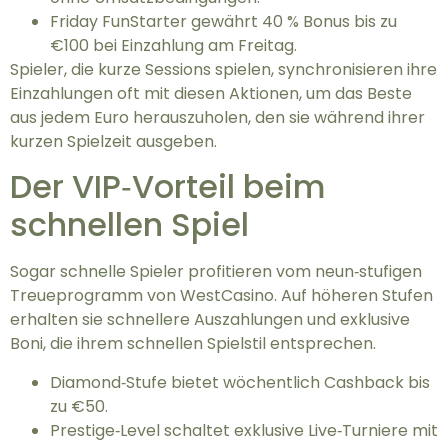
Friday FunStarter gewährt 40 % Bonus bis zu
€100 bei Einzahlung am Freitag.
Spieler, die kurze Sessions spielen, synchronisieren ihre
Einzahlungen oft mit diesen Aktionen, um das Beste
aus jedem Euro herauszuholen, den sie während ihrer
kurzen Spielzeit ausgeben.
Der VIP‑Vorteil beim
schnellen Spiel
Sogar schnelle Spieler profitieren vom neun‑stufigen
Treueprogramm von WestCasino. Auf höheren Stufen
erhalten sie schnellere Auszahlungen und exklusive
Boni, die ihrem schnellen Spielstil entsprechen.
Diamond‑Stufe bietet wöchentlich Cashback bis
zu €50.
Prestige‑Level schaltet exklusive Live‑Turniere mit