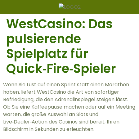
WestCasino: Das
pulsierende
Spielplatz für
Quick‑Fire‑Spieler
Wenn Sie Lust auf einen Sprint statt einen Marathon
haben, liefert WestCasino die Art von sofortiger
Befriedigung, die den Adrenalinspiegel steigen lässt.
Ob Sie eine Kaffeepause machen oder auf ein Meeting
warten, die große Auswahl an Slots und
Live‑Dealer‑Action des Casinos sind bereit, Ihren
Bildschirm in Sekunden zu erleuchten.