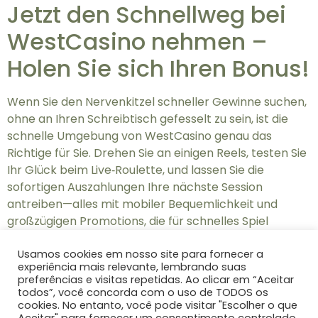
Jetzt den Schnellweg bei
WestCasino nehmen –
Holen Sie sich Ihren Bonus!
Wenn Sie den Nervenkitzel schneller Gewinne suchen,
ohne an Ihren Schreibtisch gefesselt zu sein, ist die
schnelle Umgebung von WestCasino genau das
Richtige für Sie. Drehen Sie an einigen Reels, testen Sie
Ihr Glück beim Live‑Roulette, und lassen Sie die
sofortigen Auszahlungen Ihre nächste Session
antreiben—alles mit mobiler Bequemlichkeit und
großzügigen Promotions, die für schnelles Spiel
gemacht sind.
Usamos cookies em nosso site para fornecer a
Holen Sie sich jetzt Ihren Bonus!
experiência mais relevante, lembrando suas
preferências e visitas repetidas. Ao clicar em “Aceitar
todos”, você concorda com o uso de TODOS os
cookies. No entanto, você pode visitar "Escolher o que