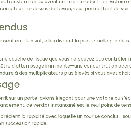
res, transformant souvent une mise modeste en victoire s
le compteur au-dessus de l’avion, vous permettant de voi
tendus
ent en plein vol ; elles divisent la pile actuelle par deux 
t une couche de risque que vous ne pouvez pas contrôler 
enêtre d’atterrissage imminente—une concentration accr
duire à des multiplicateurs plus élevés si vous avez chois
ssage
tterrit sur un porte-avions élégant pour une victoire ou s
ncement, ce verdict instantané est le seul point de tens
pprécient la rapidité avec laquelle un tour se conclut—s
en succession rapide.