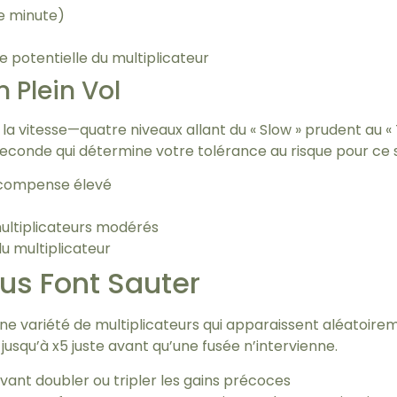
e minute)
e potentielle du multiplicateur
n Plein Vol
st la vitesse—quatre niveaux allant du « Slow » prudent au «
seconde qui détermine votre tolérance au risque pour ce s
récompense élevé
multiplicateurs modérés
du multiplicateur
ous Font Sauter
variété de multiplicateurs qui apparaissent aléatoirement
usqu’à x5 juste avant qu’une fusée n’intervienne.
vant doubler ou tripler les gains précoces